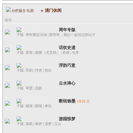
»
清门休闲
分栏版主:
礼部
版块
周年专版
子版:
周年限定活动
|
那些年，我们一起玩过的坛子
话饮史遗
子版:
茶馆
|
撩撩（无艾特）
|
史馆
|
仓库
浮韵巧意
子版:
写韵
|
抒意
|
坦白
云水禅心
子版:
琴瑟
|
流影
断纸馀墨
(今日:
2
)
子版:
籍海
|
邸报
|
来玩
游园惊梦
子版:
戏苑
|
戏评
|
清梦
|
江山