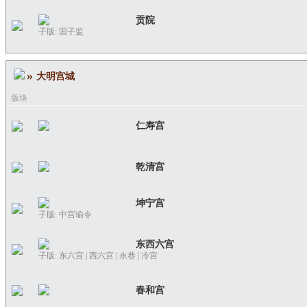
贡院
子版:
国子监
»
大明宫城
版块
仁寿宫
乾清宫
坤宁宫
子版:
中宫谕令
东西六宫
子版:
东六宫
|
西六宫
|
永巷
|
冷宫
春和宫