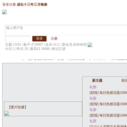
登录
注册
成化十三年三月晚春
相册
公签
报名
报道
纯水
定名
注册
友链
主题:13261 | 帖子:4729497 | 会员:4121 | 新会员:
你你你你
今日:2 | 昨日:29 | 最高日:30888 |
标记已读
۩๑【欢迎来到清门引，主群：113806692】๑۩
11-08-20
论坛严禁
新主题
新
礼部
[邸报]
每日热搜话题2608
礼部
[邸报]
每日热搜话题2608
【图片轮播】
礼部
[邸报]
每日热搜话题2608
礼部
[江山]
八月限定主题演绎