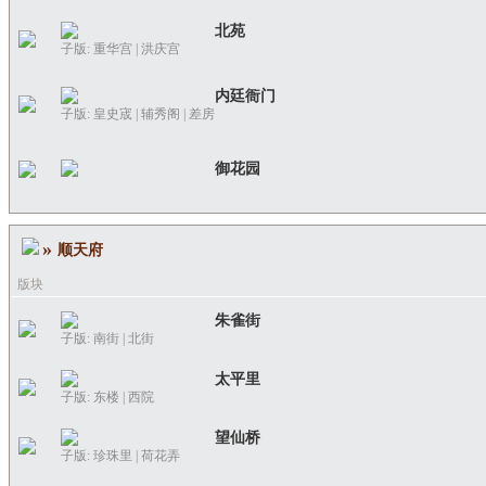
北苑
子版:
重华宫
|
洪庆宫
内廷衙门
子版:
皇史宬
|
辅秀阁
|
差房
御花园
»
顺天府
版块
朱雀街
子版:
南街
|
北街
太平里
子版:
东楼
|
西院
望仙桥
子版:
珍珠里
|
荷花弄