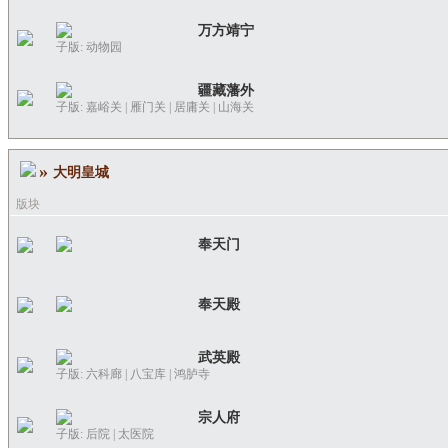
万方靖宁
子版:
动物园
疆藏藩外
子版:
嘉峪关
|
雁门关
|
居庸关
|
山海关
»
大明皇城
版块
奉天门
奉天殿
武英殿
子版:
六科廊
|
八宝库
|
鸿胪寺
宗人府
子版:
后院
|
太医院