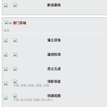
黔滇蕃南
»
清门异城
版块
蓬丘溟海
瀛洲胜境
昆仑玉虚
清影渐逝
子版:
皇陵
|
悼陵
|
昌陵
|
兴陵
琅嬛苑囿
子版:
故人旧居
|
前陵
|
杂七杂八