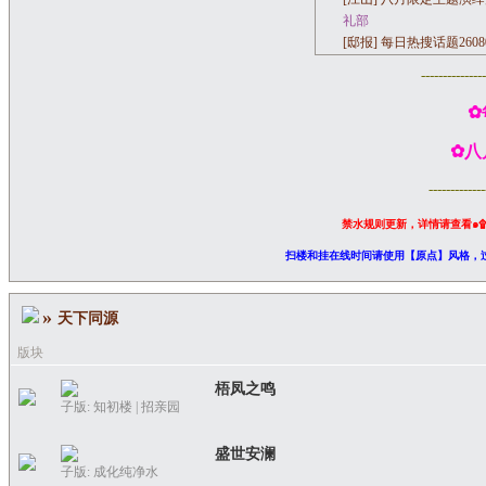
礼部
[邸报]
每日热搜话题2608
礼部
----------
[邸报]
每日热搜话题2608
礼部
✿
[邸报]
每日热搜话题2608
✿八
内阁敕制
[奉天殿]
【成化十三年‖
---------
内阁敕制
[宗人府]
【成化十三年‖
禁水规则更新，详情请查看
๑
礼部
扫楼和挂在线时间请使用【原点】风格，过
[江山]
七月限定主题演绎
»
天下同源
版块
梧凤之鸣
子版:
知初楼
|
招亲园
盛世安澜
子版:
成化纯净水