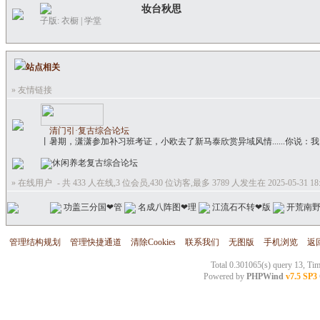
妆台秋思
子版:
衣橱
|
学堂
站点相关
» 友情链接
清门引·复古综合论坛
丨暑期，潇潇参加补习班考证，小欧去了新马泰欣赏异域风情......你说：
» 在线用户
- 共 433 人在线,3 位会员,430 位访客,最多 3789 人发生在 2025-05-31 18:
功盖三分国❤管
名成八阵图❤理
江流石不转❤版
开荒南
管理结构规划
管理快捷通道
清除Cookies
联系我们
无图版
手机浏览
返
Total 0.301065(s) query 13, Ti
Powered by
PHPWind
v7.5 SP3