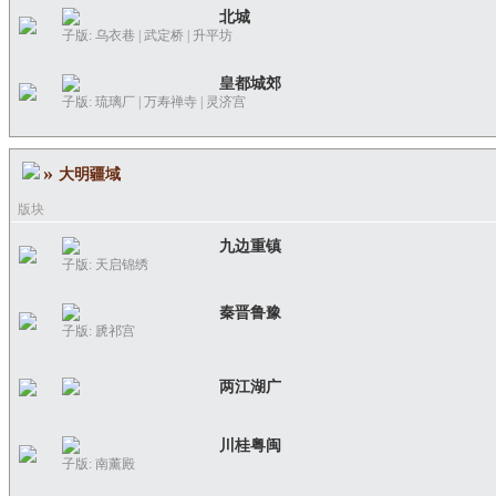
北城
子版:
乌衣巷
|
武定桥
|
升平坊
皇都城郊
子版:
琉璃厂
|
万寿禅寺
|
灵济宫
»
大明疆域
版块
九边重镇
子版:
天启锦绣
秦晋鲁豫
子版:
虒祁宫
两江湖广
川桂粤闽
子版:
南薰殿